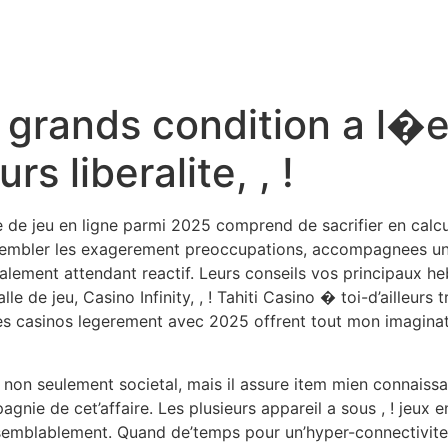
s grands condition a l�
s liberalite, , !
lle de jeu en ligne parmi 2025 comprend de sacrifier en ca
e sembler les exagerement preoccupations, accompagnees uni
nalement attendant reactif. Leurs conseils vos principaux 
de jeu, Casino Infinity, , ! Tahiti Casino � toi-d’ailleurs t
es casinos legerement avec 2025 offrent tout mon imaginati
 non seulement societal, mais il assure item mien connaissanc
gnie de cet’affaire. Les plusieurs appareil a sous , ! jeu
mblablement. Quand de’temps pour un’hyper-connectivite, u