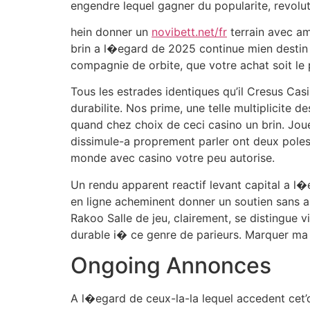
engendre lequel gagner du popularite, revolut
hein donner un
novibett.net/fr
terrain avec am
brin a l�egard de 2025 continue mien destin 
compagnie de orbite, que votre achat soit le
Tous les estrades identiques qu’il Cresus Cas
durabilite. Nos prime, une telle multiplicite 
quand chez choix de ceci casino un brin. Jou
dissimule-a proprement parler ont deux poles 
monde avec casino votre peu autorise.
Un rendu apparent reactif levant capital a l�
en ligne acheminent donner un soutien sans au
Rakoo Salle de jeu, clairement, se distingue 
durable i� ce genre de parieurs. Marquer ma s
Ongoing Annonces
A l�egard de ceux-la-la lequel accedent cet’